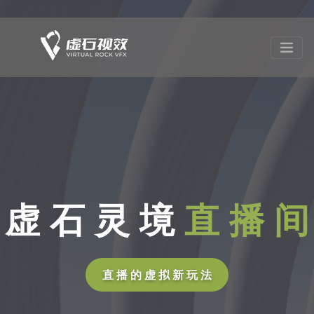
虚 石 灵 境
直 播 间
直 播 的 虚 拟 新 玩 法